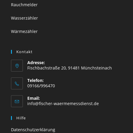
Rauchmelder
Wasserzähler
Wärmezähler
Kontakt
Adresse:
Fischbachstraße 20, 91481 Münchsteinach
Telefon:
09166/996470
Email:
Opens
info@fischer-waermemessdienst.de
in
your
Hilfe
application
Datenschutzerklärung