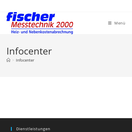
Zum
Inhalt
springen
Menü
Infocenter
>
Infocenter
Dienstleistungen