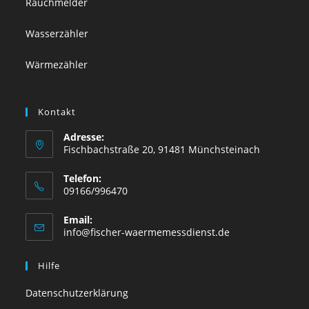
Rauchmelder
Wasserzähler
Wärmezähler
Kontakt
Adresse:
Fischbachstraße 20, 91481 Münchsteinach
Telefon:
09166/996470
Email:
Opens
info@fischer-waermemessdienst.de
in
your
Hilfe
application
Datenschutzerklärung