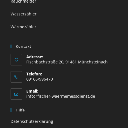
Rauchmelder
Wasserzähler
Wärmezähler
Kontakt
Adresse:
Fischbachstraße 20, 91481 Münchsteinach
Telefon:
09166/996470
Email:
Opens
info@fischer-waermemessdienst.de
in
your
Hilfe
application
Datenschutzerklärung